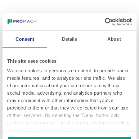
Consent
Details
About
This site uses cookies
We use cookies to personalize content, to provide social
media features, and to analyze our site traffic. We also
share information about your use of our site with our
social media, advertising, and analytics partners who
Anterior
Siguiente
may combine it with other information that you’ve
provided to them or that they’ve collected from your use
of their services. By selecting the 'Deny' button only
cookies necessary for our site to properly function will be
activated. By selecting the 'Customize' button you can
Industries Served
choose the individual categories of cookies you want to