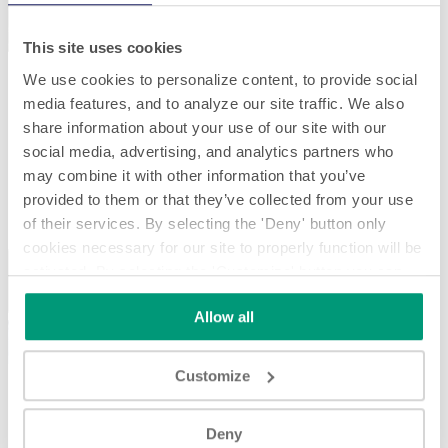
This site uses cookies
We use cookies to personalize content, to provide social
media features, and to analyze our site traffic. We also
share information about your use of our site with our
social media, advertising, and analytics partners who
may combine it with other information that you’ve
provided to them or that they’ve collected from your use
of their services. By selecting the 'Deny' button only
cookies necessary for our site to properly function will be
Retour
Suivant
activated. By selecting the 'Customize' button you can
choose the individual categories of cookies you want to
Allow all
activate.
Read the complete cookie policy.
Customize
Caractéristiques / Avantages
Deny
Nombreuses conceptions d'angles et de courbes permettant de