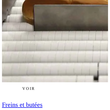
VOIR
L
Freins et butées