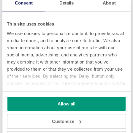
Consent
Details
About
This site uses cookies
We use cookies to personalize content, to provide social
media features, and to analyze our site traffic. We also
share information about your use of our site with our
social media, advertising, and analytics partners who
Électronique/Technologie
may combine it with other information that you’ve
Électronique/Technologie
provided to them or that they’ve collected from your use
of their services. By selecting the 'Deny' button only
cookies necessary for our site to properly function will be
activated. By selecting the 'Customize' button you can
choose the individual categories of cookies you want to
Allow all
activate.
Read the complete cookie policy.
Play
Customize