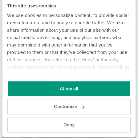
This site uses cookies
We use cookies to personalize content, to provide social
media features, and to analyze our site traffic. We also
share information about your use of our site with our
social media, advertising, and analytics partners who
may combine it with other information that you’ve
provided to them or that they’ve collected from your use
Acumulación y almacenamiento – Aplicación destacada
of their services. By selecting the 'Deny' button only
cookies necessary for our site to properly function will be
Acumulación y almacenamiento – Aplicación destacada
activated. By selecting the 'Customize' button you can
choose the individual categories of cookies you want to
Allow all
activate.
Read the complete cookie policy.
Customize
Play
Deny