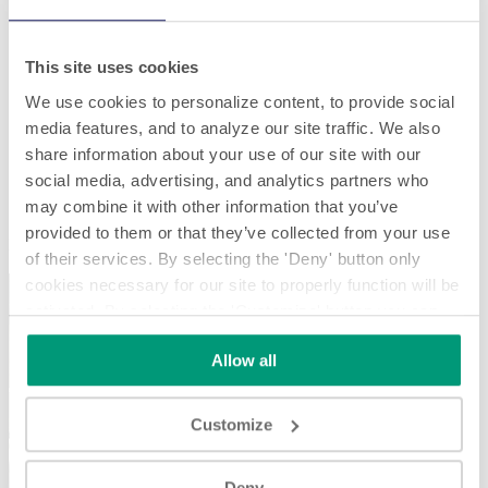
This site uses cookies
We use cookies to personalize content, to provide social
media features, and to analyze our site traffic. We also
share information about your use of our site with our
social media, advertising, and analytics partners who
may combine it with other information that you’ve
Rotación
provided to them or that they’ve collected from your use
Rotación
of their services. By selecting the 'Deny' button only
cookies necessary for our site to properly function will be
activated. By selecting the 'Customize' button you can
choose the individual categories of cookies you want to
Allow all
activate.
Read the complete cookie policy.
Play
Customize
Deny