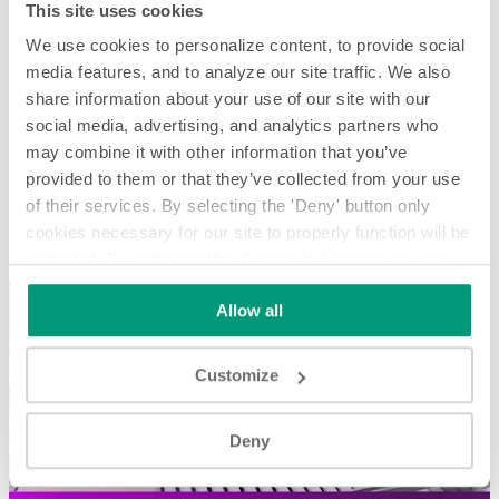
This site uses cookies
We use cookies to personalize content, to provide social
media features, and to analyze our site traffic. We also
share information about your use of our site with our
social media, advertising, and analytics partners who
may combine it with other information that you’ve
provided to them or that they’ve collected from your use
of their services. By selecting the 'Deny' button only
Substrats en céramique
cookies necessary for our site to properly function will be
Substrats en céramique
activated. By selecting the 'Customize' button you can
choose the individual categories of cookies you want to
Allow all
activate.
Read the complete cookie policy.
Customize
Play
Deny