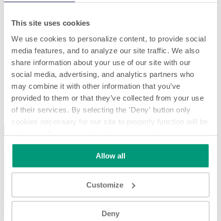
This site uses cookies
We use cookies to personalize content, to provide social
media features, and to analyze our site traffic. We also
share information about your use of our site with our
social media, advertising, and analytics partners who
may combine it with other information that you’ve
Pièces usinées
provided to them or that they’ve collected from your use
of their services. By selecting the 'Deny' button only
Pièces usinées
cookies necessary for our site to properly function will be
activated. By selecting the 'Customize' button you can
choose the individual categories of cookies you want to
Allow all
activate.
Read the complete cookie policy.
Customize
Play
Deny