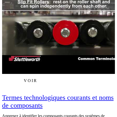
VOIR
Termes technologiques courants et noms
de composants
Apprenez à identifier les composants courants des systèmes de
P