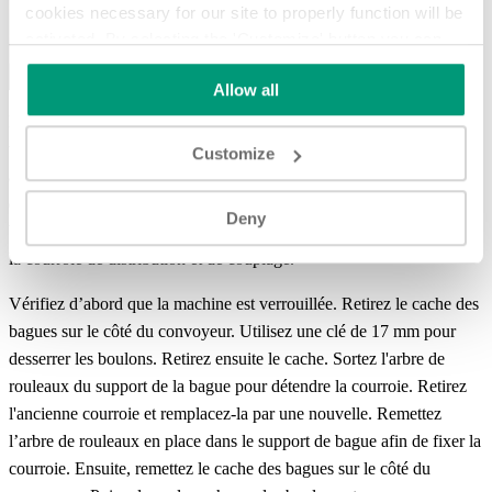
cookies necessary for our site to properly function will be
activated. By selecting the 'Customize' button you can
choose the individual categories of cookies you want to
Allow all
activate.
Read the complete cookie policy.
La courroie de distribution et de couplage est une courroie striée qui
transmet la puissance d'un arbre de rouleaux entraîné par une chaîne
Customize
à un arbre de rouleaux non entraîné. Si la courroie de distribution et
de couplage est cassée, si le fil de la courroie est abîmé ou si la
Deny
bande de roulement de la courroie est usée, il est temps de remplacer
la courroie de distribution et de couplage.
Vérifiez d’abord que la machine est verrouillée. Retirez le cache des
bagues sur le côté du convoyeur. Utilisez une clé de 17 mm pour
desserrer les boulons. Retirez ensuite le cache. Sortez l'arbre de
rouleaux du support de la bague pour détendre la courroie. Retirez
l'ancienne courroie et remplacez-la par une nouvelle. Remettez
l’arbre de rouleaux en place dans le support de bague afin de fixer la
courroie. Ensuite, remettez le cache des bagues sur le côté du