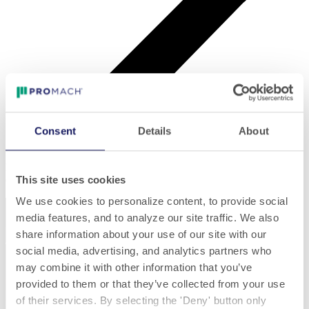
Consent
Details
About
Remplacement et installation de courroie de distribution et de
couplage
Remplacement et installation de courroie de distribution et de
This site uses cookies
couplage
We use cookies to personalize content, to provide social
media features, and to analyze our site traffic. We also
share information about your use of our site with our
social media, advertising, and analytics partners who
may combine it with other information that you’ve
provided to them or that they’ve collected from your use
Play
of their services. By selecting the 'Deny' button only