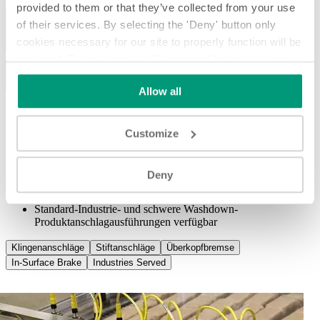
provided to them or that they’ve collected from your use
Zurück
Nächste
of their services. By selecting the 'Deny' button only
cookies necessary for our site to properly function will be
activated. By selecting the 'Customize' button you can
choose the individual categories of cookies you want to
Allow all
activate.
Read the complete cookie policy.
Eigenschaften / Vorteile
Customize
Schonender Produktanschlag
Geräuscharme und Hochgeschwindigkeitsoptionen
Ermöglichen die Kontrolle des Produktflusses, ohne den
Deny
Antriebsmotor des Förderers anzuhalten oder das Produkt zu
beschädigen
Standard-Industrie- und schwere Washdown-
Produktanschlagausführungen verfügbar
Klingenanschläge
Stiftanschläge
Überkopfbremse
In-Surface Brake
Industries Served