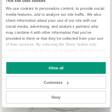
This site uses cookies
We use cookies to personalize content, to provide social
media features, and to analyze our site traffic. We also
share information about your use of our site with our
social media, advertising, and analytics partners who
may combine it with other information that you’ve
provided to them or that they’ve collected from your use
of their services. By selecting the 'Deny' button only
Slip-Torque® - Capability Class
cookies necessary for our site to properly function will be
Slip-Torque® - Capability Class
activated. By selecting the 'Customize' button you can
choose the individual categories of cookies you want to
Allow all
activate.
Read the complete cookie policy.
Customize
Play
Deny