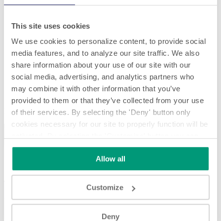
This site uses cookies
We use cookies to personalize content, to provide social
media features, and to analyze our site traffic. We also
share information about your use of our site with our
social media, advertising, and analytics partners who
may combine it with other information that you’ve
Hochgeschwindigkeits-Laner
provided to them or that they’ve collected from your use
Hochgeschwindigkeits-Laner
of their services. By selecting the 'Deny' button only
cookies necessary for our site to properly function will be
activated. By selecting the 'Customize' button you can
choose the individual categories of cookies you want to
Allow all
activate.
Read the complete cookie policy.
Customize
Play
Deny