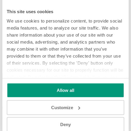
This site uses cookies
We use cookies to personalize content, to provide social
media features, and to analyze our site traffic. We also
share information about your use of our site with our
social media, advertising, and analytics partners who
may combine it with other information that you’ve
Colocador en carril de alta velocidad
provided to them or that they’ve collected from your use
of their services. By selecting the 'Deny' button only
Colocador en carril de alta velocidad
cookies necessary for our site to properly function will be
activated. By selecting the 'Customize' button you can
choose the individual categories of cookies you want to
Allow all
activate.
Read the complete cookie policy.
Customize
Play
Deny