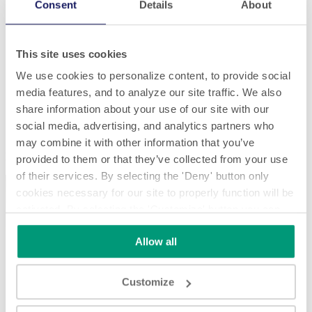
Consent
Details
About
This site uses cookies
We use cookies to personalize content, to provide social
media features, and to analyze our site traffic. We also
share information about your use of our site with our
social media, advertising, and analytics partners who
Einspuriges Band
may combine it with other information that you’ve
Einspuriges Band
provided to them or that they’ve collected from your use
of their services. By selecting the 'Deny' button only
cookies necessary for our site to properly function will be
activated. By selecting the 'Customize' button you can
choose the individual categories of cookies you want to
Allow all
activate.
Read the complete cookie policy.
Play
Customize